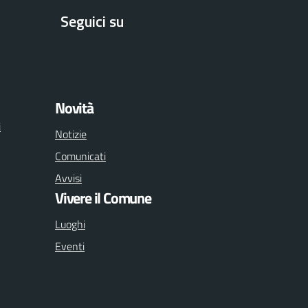
Seguici su
Facebook
Youtube
Instagram
Novità
i
Notizie
Comunicati
Avvisi
Vivere il Comune
Luoghi
Eventi